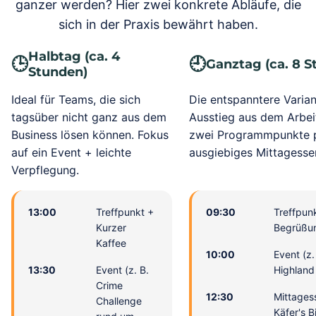
ganzer werden? Hier zwei konkrete Abläufe, die
sich in der Praxis bewährt haben.
Halbtag (ca. 4
🕒
🕘
Ganztag (ca. 8 S
Stunden)
Ideal für Teams, die sich
Die entspanntere Varian
tagsüber nicht ganz aus dem
Ausstieg aus dem Arbeit
Business lösen können. Fokus
zwei Programmpunkte 
auf ein Event + leichte
ausgiebiges Mittagesse
Verpflegung.
13:00
Treffpunkt +
09:30
Treffpun
Kurzer
Begrüßu
Kaffee
10:00
Event (z.
13:30
Event (z. B.
Highland
Crime
12:30
Mittages
Challenge
Käfer's B