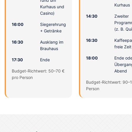
rund um
Kurhaus
Kurhaus und
Casino)
14:30
Zweiter
Program
16:00
Siegerehrung
(z. B. Q
+ Getränke
16:30
Kaffeepa
16:30
Ausklang im
freie Zeit
Brauhaus
18:00
Ende ode
17:30
Ende
Übergan
Budget-Richtwert: 50–70 €
Abend
pro Person
Budget-Richtwert: 90–
Person