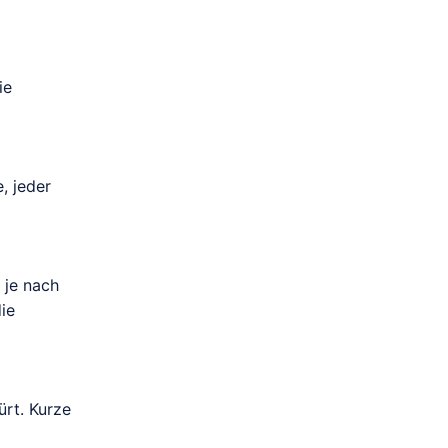
ie
, jeder
 je nach
ie
rt. Kurze