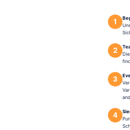
Be
1
Uns
Sic
Te
2
Die
fin
Ev
3
Ver
Var
and
Si
4
Pun
Sch