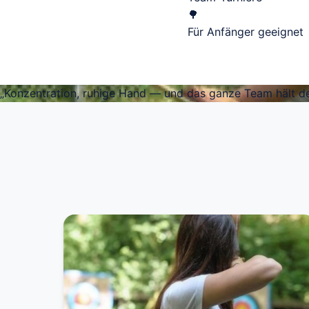
🌳
Für Anfänger geeignet
„Konzentration, ruhige Hand — und das ganze Team hält d