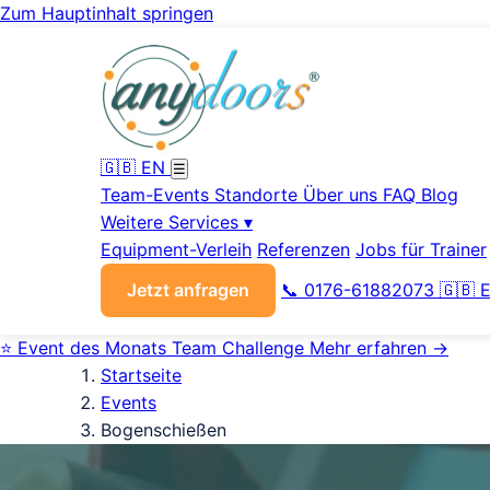
Zum Hauptinhalt springen
🇬🇧 EN
☰
Team-Events
Standorte
Über uns
FAQ
Blog
Weitere Services
▾
Equipment-Verleih
Referenzen
Jobs für Trainer
Jetzt anfragen
📞 0176-61882073
🇬🇧 
⭐
Event des Monats
Team Challenge
Mehr erfahren →
Startseite
Events
Bogenschießen