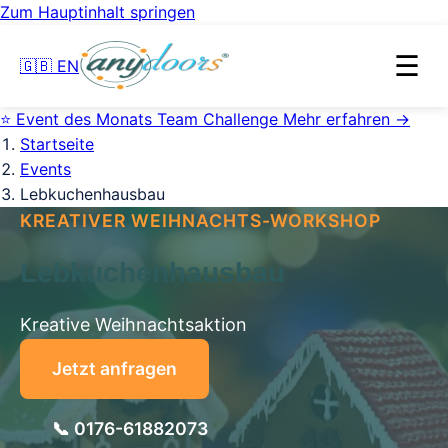
Zum Hauptinhalt springen
☰
🇬🇧 EN
⭐
Event des Monats
Team Challenge
Mehr erfahren →
Startseite
Events
Lebkuchenhausbau
KREATIVER WEIHNACHTS-WORKSHOP
Lebkuchenhausbau
Kreative Weihnachtsaktion
Jetzt anfragen
📞 0176-61882073