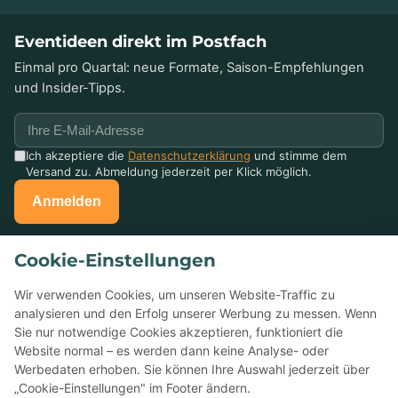
Eventideen direkt im Postfach
Einmal pro Quartal: neue Formate, Saison-Empfehlungen
und Insider-Tipps.
Ich akzeptiere die
Datenschutzerklärung
und stimme dem
Versand zu. Abmeldung jederzeit per Klick möglich.
Anmelden
Schon mit uns gefeiert?
Cookie-Einstellungen
Erzählen Sie anderen davon — Ihre Bewertung auf Google
Wir verwenden Cookies, um unseren Website-Traffic zu
hilft kleinen Eventagenturen enorm.
analysieren und den Erfolg unserer Werbung zu messen. Wenn
Sie nur notwendige Cookies akzeptieren, funktioniert die
★
Bei Google bewerten
Website normal – es werden dann keine Analyse- oder
Werbedaten erhoben. Sie können Ihre Auswahl jederzeit über
„Cookie-Einstellungen" im Footer ändern.