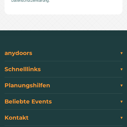
Datenschutzerklärung
.
anydoors
Schnelllinks
Planungshilfen
Beliebte Events
Kontakt